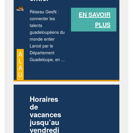
Réseau GeeN :
EN SAVOIR
connecter les
PLUS
talents
guadeloupéens du
monde entier
Lancé par le
A
Département
L
Guadeloupe, en ...
A
U
N
E
Horaires
de
vacances
jusqu’au
vendredi