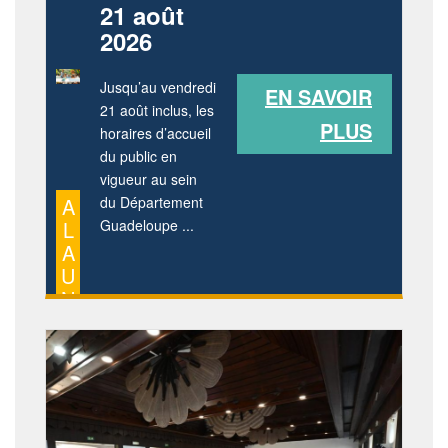
21 août
2026
Jusqu’au vendredi
EN SAVOIR
21 août inclus, les
PLUS
horaires d’accueil
du public en
vigueur au sein
A
du Département
L
Guadeloupe ...
A
U
N
E