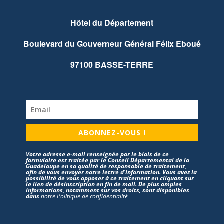
Hôtel du Département
Boulevard du Gouverneur Général Félix Eboué
97100 BASSE-TERRE
ABONNEZ-VOUS !
Votre adresse e-mail renseignée par le biais de ce
formulaire est traitée par le Conseil Départemental de la
Guadeloupe en sa qualité de responsable de traitement,
afin de vous envoyer notre lettre d’information. Vous avez la
possibilité de vous opposer à ce traitement en cliquant sur
le lien de désinscription en fin de mail. De plus amples
informations, notamment sur vos droits, sont disponibles
dans
notre Politique de confidentialité