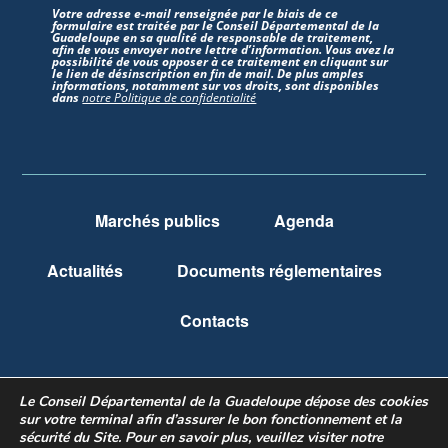
Votre adresse e-mail renseignée par le biais de ce
formulaire est traitée par le Conseil Départemental de la
Guadeloupe en sa qualité de responsable de traitement,
afin de vous envoyer notre lettre d’information. Vous avez la
possibilité de vous opposer à ce traitement en cliquant sur
le lien de désinscription en fin de mail. De plus amples
informations, notamment sur vos droits, sont disponibles
dans
notre Politique de confidentialité
Marchés publics
Agenda
Actualités
Documents réglementaires
Contacts
Le Conseil Départemental de la Guadeloupe dépose des cookies
Mentions légales
Politique de confidentialité
sur votre terminal afin d’assurer le bon fonctionnement et la
sécurité du Site.
Pour en savoir plus, veuillez visiter notre