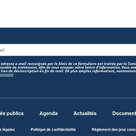
 adresse e-mail renseignée par le biais de ce formulaire est traitée par le Co
nsable de traitement, afin de vous envoyer notre lettre d’information. Vous ave
e lien de désinscription en fin de mail. De plus amples informations, notamment
entialité
és publics
Agenda
Actualités
Documents
s légales
Politique de confidentialité
Règlement des jeux conc