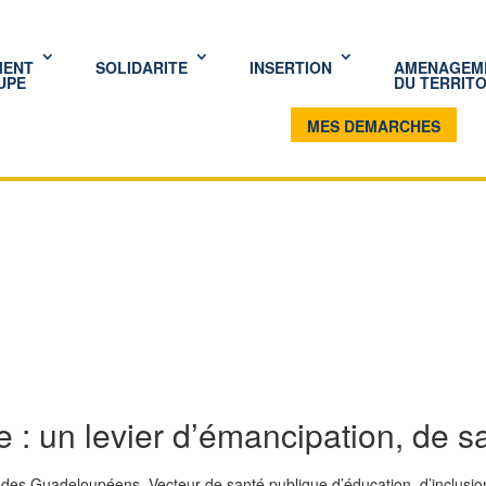
MENT
SOLIDARITE
INSERTION
AMENAGEM
UPE
DU TERRITO
MES DEMARCHES
 : un levier d’émancipation, de s
 des Guadeloupéens. Vecteur de santé publique,d’éducation, d’inclusion 