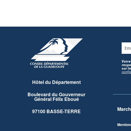
Votre
respo
sur l
confid
Hôtel du Département
Boulevard du Gouverneur
Général Félix Eboué
March
97100 BASSE-TERRE
Mention