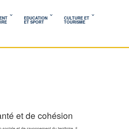
ENT
EDUCATION
CULTURE ET
IRE
ET SPORT
TOURISME
anté et de cohésion
sociale et de rayonnement du territoire, il