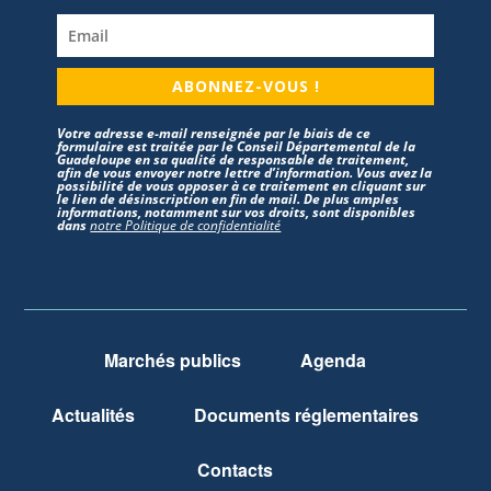
ABONNEZ-VOUS !
Votre adresse e-mail renseignée par le biais de ce
formulaire est traitée par le Conseil Départemental de la
Guadeloupe en sa qualité de responsable de traitement,
afin de vous envoyer notre lettre d’information. Vous avez la
possibilité de vous opposer à ce traitement en cliquant sur
le lien de désinscription en fin de mail. De plus amples
informations, notamment sur vos droits, sont disponibles
dans
notre Politique de confidentialité
Marchés publics
Agenda
Actualités
Documents réglementaires
Contacts