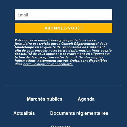
ABONNEZ-VOUS !
Votre adresse e-mail renseignée par le biais de ce
formulaire est traitée par le Conseil Départemental de la
Guadeloupe en sa qualité de responsable de traitement,
afin de vous envoyer notre lettre d’information. Vous avez la
possibilité de vous opposer à ce traitement en cliquant sur
le lien de désinscription en fin de mail. De plus amples
informations, notamment sur vos droits, sont disponibles
dans
notre Politique de confidentialité
Marchés publics
Agenda
Actualités
Documents réglementaires