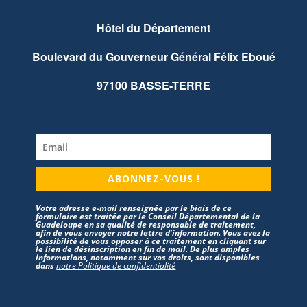
Hôtel du Département
Boulevard du Gouverneur Général Félix Eboué
97100 BASSE-TERRE
ABONNEZ-VOUS !
Votre adresse e-mail renseignée par le biais de ce
formulaire est traitée par le Conseil Départemental de la
Guadeloupe en sa qualité de responsable de traitement,
afin de vous envoyer notre lettre d’information. Vous avez la
possibilité de vous opposer à ce traitement en cliquant sur
le lien de désinscription en fin de mail. De plus amples
informations, notamment sur vos droits, sont disponibles
dans
notre Politique de confidentialité