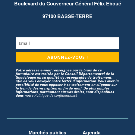
Boulevard du Gouverneur Général Félix Eboué
97100 BASSE-TERRE
ABONNEZ-VOUS !
Votre adresse e-mail renseignée par le biais de ce
formulaire est traitée par le Conseil Départemental de la
Guadeloupe en sa qualité de responsable de traitement,
afin de vous envoyer notre lettre d’information. Vous avez la
possibilité de vous opposer à ce traitement en cliquant sur
le lien de désinscription en fin de mail. De plus amples
informations, notamment sur vos droits, sont disponibles
dans
notre Politique de confidentialité
Marchés publics
Agenda