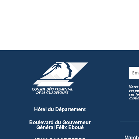
Votre
respo
sur l
confid
Hôtel du Département
Boulevard du Gouverneur
Général Félix Eboué
March