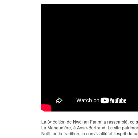
La 3ᵉ édition de Nwèl an Fanmi a rassemblé, ce s
La Mahaudière, à Anse-Bertrand. Le site patrimoni
Noël, où la tradition, la convivialité et l’esprit d