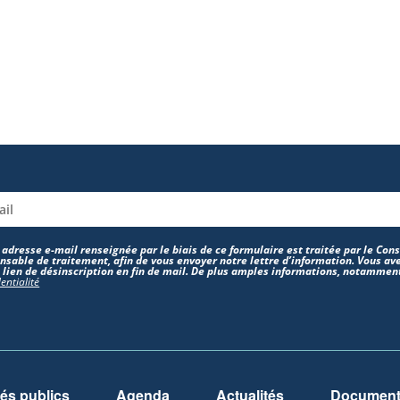
 adresse e-mail renseignée par le biais de ce formulaire est traitée par le Co
nsable de traitement, afin de vous envoyer notre lettre d’information. Vous ave
e lien de désinscription en fin de mail. De plus amples informations, notamment
entialité
és publics
Agenda
Actualités
Documents