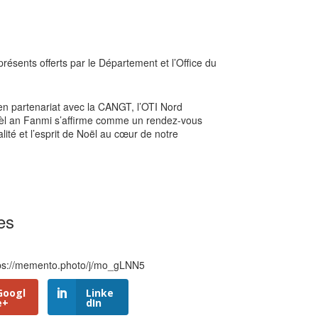
résents offerts par le Département et l’Office du
n partenariat avec la CANGT, l’OTI Nord
èl an Fanmi s’affirme comme un rendez-vous
alité et l’esprit de Noël au cœur de notre
es
https://memento.photo/j/mo_gLNN5
Googl
Linke
e+
dIn