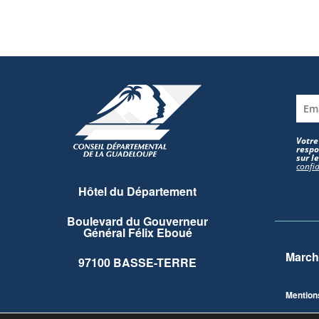
Votre
respo
sur l
confid
Hôtel du Département
Boulevard du Gouverneur
Général Félix Eboué
March
97100 BASSE-TERRE
Mention