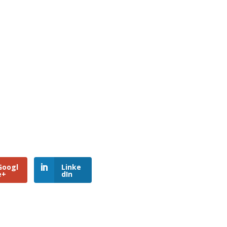
Googl
Linke
e+
dIn