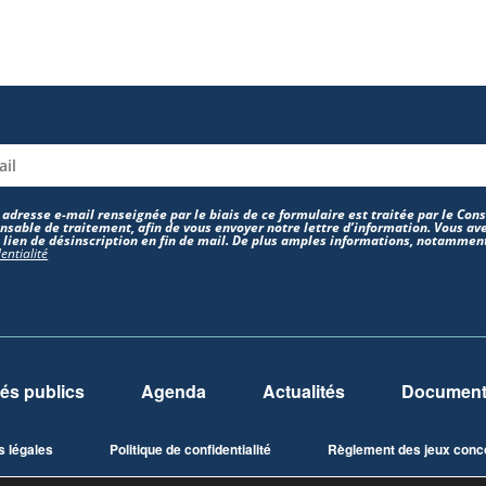
 adresse e-mail renseignée par le biais de ce formulaire est traitée par le Co
nsable de traitement, afin de vous envoyer notre lettre d’information. Vous ave
e lien de désinscription en fin de mail. De plus amples informations, notamment
entialité
és publics
Agenda
Actualités
Documents
s légales
Politique de confidentialité
Règlement des jeux conc