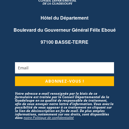
Hôtel du Département
Boulevard du Gouverneur Général Félix Eboué
97100 BASSE-TERRE
ABONNEZ-VOUS !
Votre adresse e-mail renseignée par le biais de ce
formulaire est traitée par le Conseil Départemental de la
Guadeloupe en sa qualité de responsable de traitement,
afin de vous envoyer notre lettre d’information. Vous avez la
possibilité de vous opposer à ce traitement en cliquant sur
le lien de désinscription en fin de mail. De plus amples
informations, notamment sur vos droits, sont disponibles
dans
notre Politique de confidentialité