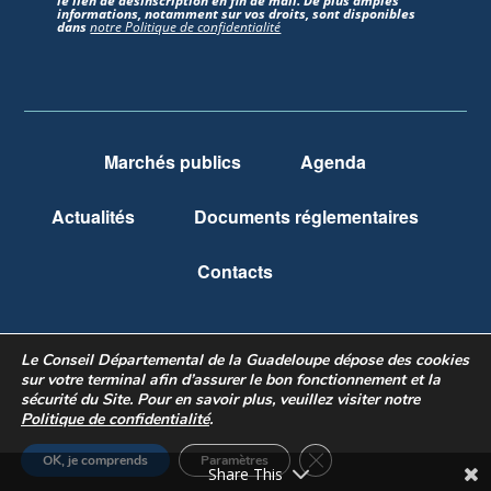
le lien de désinscription en fin de mail. De plus amples
informations, notamment sur vos droits, sont disponibles
dans
notre Politique de confidentialité
Marchés publics
Agenda
Actualités
Documents réglementaires
Contacts
Le Conseil Départemental de la Guadeloupe dépose des cookies
Mentions légales
Politique de confidentialité
sur votre terminal afin d’assurer le bon fonctionnement et la
sécurité du Site.
Pour en savoir plus, veuillez visiter notre
Règlement des jeux concours
Politique de confidentialité
.
Fermer la bannière des 
OK, je comprends
Paramètres
Share This
M