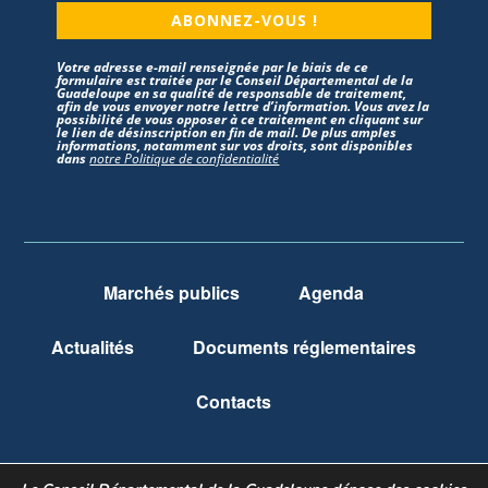
ABONNEZ-VOUS !
Votre adresse e-mail renseignée par le biais de ce
formulaire est traitée par le Conseil Départemental de la
Guadeloupe en sa qualité de responsable de traitement,
afin de vous envoyer notre lettre d’information. Vous avez la
possibilité de vous opposer à ce traitement en cliquant sur
le lien de désinscription en fin de mail. De plus amples
informations, notamment sur vos droits, sont disponibles
dans
notre Politique de confidentialité
Marchés publics
Agenda
Actualités
Documents réglementaires
Contacts