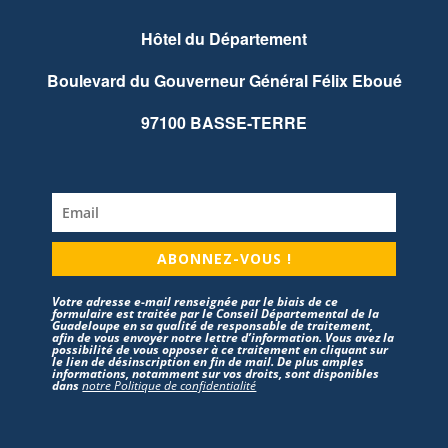
Hôtel du Département
Boulevard du Gouverneur Général Félix Eboué
97100 BASSE-TERRE
ABONNEZ-VOUS !
Votre adresse e-mail renseignée par le biais de ce
formulaire est traitée par le Conseil Départemental de la
Guadeloupe en sa qualité de responsable de traitement,
afin de vous envoyer notre lettre d’information. Vous avez la
possibilité de vous opposer à ce traitement en cliquant sur
le lien de désinscription en fin de mail. De plus amples
informations, notamment sur vos droits, sont disponibles
dans
notre Politique de confidentialité