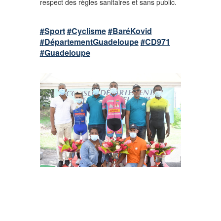
respect des règles sanitaires et sans public.
#Sport
#Cyclisme
#BaréKovid
#DépartementGuadeloupe
#CD971
#Guadeloupe