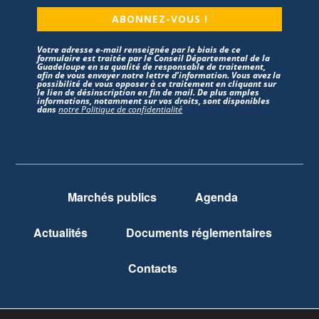
ABONNEZ-VOUS !
Votre adresse e-mail renseignée par le biais de ce
formulaire est traitée par le Conseil Départemental de la
Guadeloupe en sa qualité de responsable de traitement,
afin de vous envoyer notre lettre d’information. Vous avez la
possibilité de vous opposer à ce traitement en cliquant sur
le lien de désinscription en fin de mail. De plus amples
informations, notamment sur vos droits, sont disponibles
dans
notre Politique de confidentialité
Marchés publics
Agenda
Actualités
Documents réglementaires
Contacts