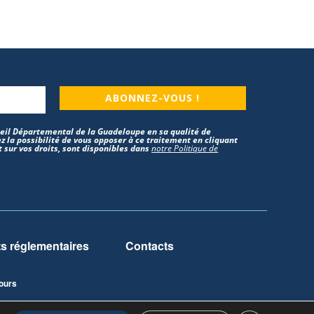
ABONNEZ-VOUS !
nseil Départemental de la Guadeloupe en sa qualité de
z la possibilité de vous opposer à ce traitement en cliquant
 sur vos droits, sont disponibles dans
notre Politique de
 réglementaires
Contacts
ours