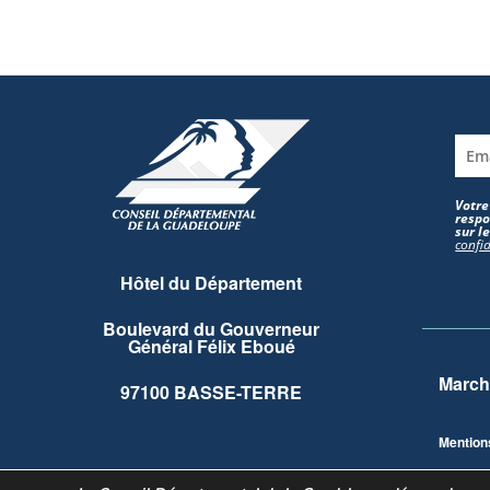
Votre
respo
sur l
confid
Hôtel du Département
Boulevard du Gouverneur
Général Félix Eboué
March
97100 BASSE-TERRE
Mention