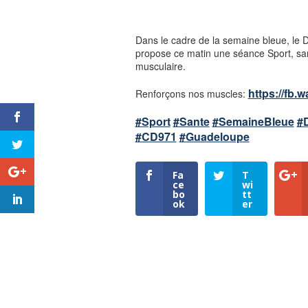
Dans le cadre de la semaine bleue, l
propose ce matin une séance Sport, santé
musculaire.
https://fb.w
Renforçons nos muscles:
#Sport
#Sante
#SemaineBleue
#
#CD971
#Guadeloupe
Fa
T
ce
wi
bo
tt
ok
er