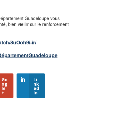
e Département Guadeloupe vous
, bien vieillir sur le renforcement
atch/8uOoh9i-ir/
DépartementGuadeloupe
Go
Li
og
nk
le
ed
+
In