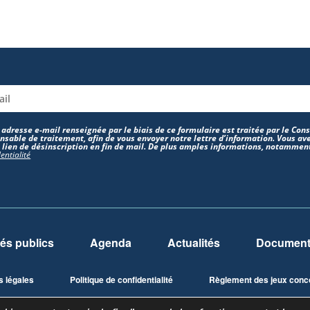
 adresse e-mail renseignée par le biais de ce formulaire est traitée par le Co
nsable de traitement, afin de vous envoyer notre lettre d’information. Vous ave
e lien de désinscription en fin de mail. De plus amples informations, notamment
entialité
és publics
Agenda
Actualités
Documents
s légales
Politique de confidentialité
Règlement des jeux conc