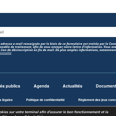
 adresse e-mail renseignée par le biais de ce formulaire est traitée par le Co
nsable de traitement, afin de vous envoyer notre lettre d’information. Vous ave
e lien de désinscription en fin de mail. De plus amples informations, notamment
entialité
és publics
Agenda
Actualités
Documents
s légales
Politique de confidentialité
Règlement des jeux conc
ies sur votre terminal afin d’assurer le bon fonctionnement et la