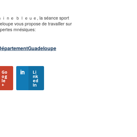
Ｓｅｍａｉｎｅ ｂｌｅｕｅ, la séance sport
eloupe vous propose de travailler sur
s pertes mnésiques:
DépartementGuadeloupe
Go
Li
og
nk
le
ed
+
In