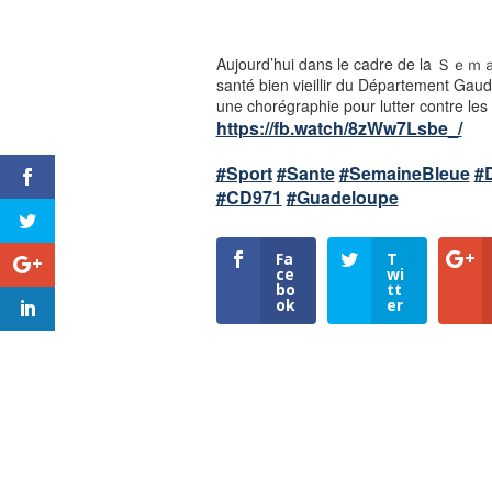
Aujourd’hui dans le cadre de la 
santé bien vieillir du Département Gaud
une chorégraphie pour lutter contre le
https://fb.watch/8zWw7Lsbe_/
#Sport
#Sante
#SemaineBleue
#
#CD971
#Guadeloupe
Fa
T
ce
wi
bo
tt
ok
er