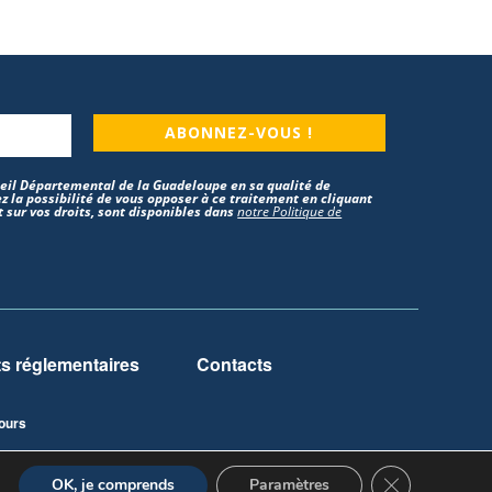
ABONNEZ-VOUS !
nseil Départemental de la Guadeloupe en sa qualité de
z la possibilité de vous opposer à ce traitement en cliquant
 sur vos droits, sont disponibles dans
notre Politique de
 réglementaires
Contacts
ours
Fermer la ban
OK, je comprends
Paramètres