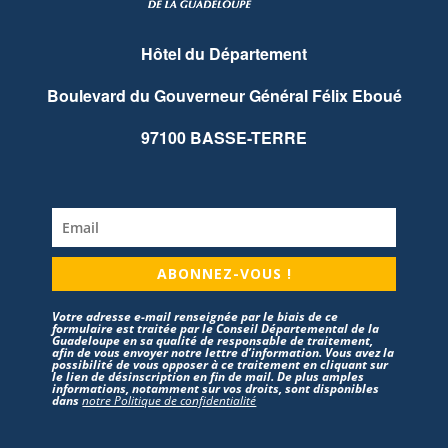
Hôtel du Département
Boulevard du Gouverneur Général Félix Eboué
97100 BASSE-TERRE
ABONNEZ-VOUS !
Votre adresse e-mail renseignée par le biais de ce
formulaire est traitée par le Conseil Départemental de la
Guadeloupe en sa qualité de responsable de traitement,
afin de vous envoyer notre lettre d’information. Vous avez la
possibilité de vous opposer à ce traitement en cliquant sur
le lien de désinscription en fin de mail. De plus amples
informations, notamment sur vos droits, sont disponibles
dans
notre Politique de confidentialité