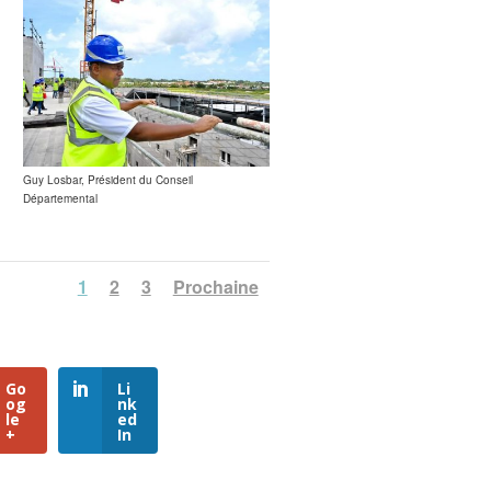
Guy Losbar, Président du Conseil
Départemental
1
2
3
Prochaine
Go
Li
og
nk
le
ed
+
In