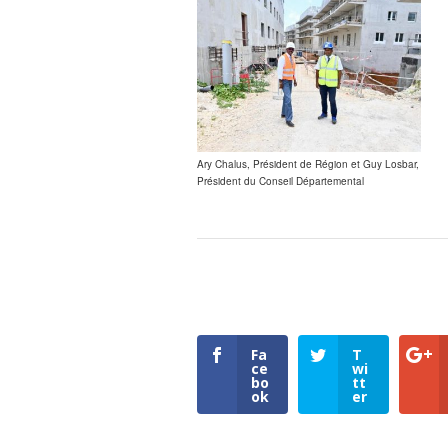
Ary Chalus, Président de Région et Guy Losbar,
Président du Conseil Départemental
Fa
T
ce
wi
bo
tt
ok
er