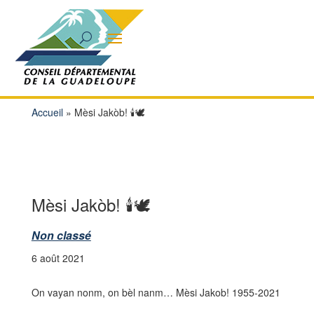
Accueil
»
Mèsi Jakòb! 🕯🕊
Mèsi Jakòb! 🕯🕊
Non classé
6 août 2021
On vayan nonm, on bèl nanm… Mèsi Jakob! 1955-2021