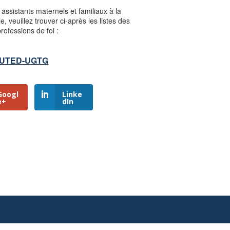
assistants maternels et familiaux à la
 veuillez trouver ci-après les listes des
ofessions de foi :
oi UTED-UGTG
Googl
Linke
e+
dIn