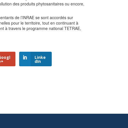
pollution des produits phytosanitaires ou encore,
ésentants de l’INRAE se sont accordés sur
lles pour le territoire, tout en continuant à
nt à travers le programme national TETRAE,
Googl
Linke
e+
dIn