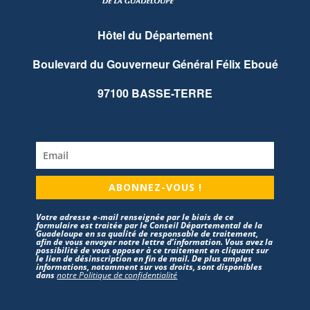
Hôtel du Département
Boulevard du Gouverneur Général Félix Eboué
97100 BASSE-TERRE
ABONNEZ-VOUS !
Votre adresse e-mail renseignée par le biais de ce
formulaire est traitée par le Conseil Départemental de la
Guadeloupe en sa qualité de responsable de traitement,
afin de vous envoyer notre lettre d’information. Vous avez la
possibilité de vous opposer à ce traitement en cliquant sur
le lien de désinscription en fin de mail. De plus amples
informations, notamment sur vos droits, sont disponibles
dans
notre Politique de confidentialité