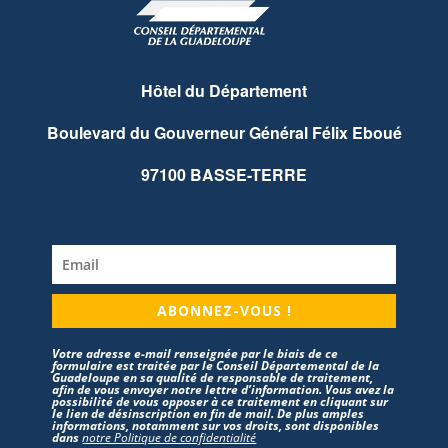
Hôtel du Département
Boulevard du Gouverneur Général Félix Eboué
97100 BASSE-TERRE
ABONNEZ-VOUS !
Votre adresse e-mail renseignée par le biais de ce
formulaire est traitée par le Conseil Départemental de la
Guadeloupe en sa qualité de responsable de traitement,
afin de vous envoyer notre lettre d’information. Vous avez la
possibilité de vous opposer à ce traitement en cliquant sur
le lien de désinscription en fin de mail. De plus amples
informations, notamment sur vos droits, sont disponibles
dans
notre Politique de confidentialité