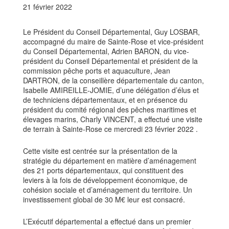
21 février 2022
Le Président du Conseil Départemental, Guy LOSBAR,
accompagné du maire de Sainte-
Rose et vice-président
du Conseil Départemental, Adrien BARON, du vice-
président du
Conseil Départemental et président de la
commission pêche ports et aquaculture, Jean
DARTRON,
de
la
conseillère
départementale
du
canton,
Isabelle
AMIREILLE-JOMIE,
d’une délégation d’élus et
de techniciens départementaux, et en présence du
président
du comité régional des pêches maritimes et
élevages marins, Charly VINCENT, a e
ff
ectué
une
visite
de terrain à Sainte-Rose ce mercredi 23 février 2022 .
Cette visite est centrée sur la présentation de la
stratégie du département en matière
d’aménagement
des
21
ports départementaux, qui constituent des
leviers à la fois de
développement économique, de
cohésion sociale et d’aménagement du territoire. Un
investissement global de 30 M
€
leur est consacré.
L’Exécutif départemental a e
ff
ectué dans un premier