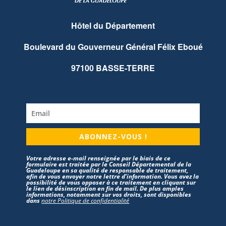
Hôtel du Département
Boulevard du Gouverneur Général Félix Eboué
97100 BASSE-TERRE
ABONNEZ-VOUS !
Votre adresse e-mail renseignée par le biais de ce
formulaire est traitée par le Conseil Départemental de la
Guadeloupe en sa qualité de responsable de traitement,
afin de vous envoyer notre lettre d’information. Vous avez la
possibilité de vous opposer à ce traitement en cliquant sur
le lien de désinscription en fin de mail. De plus amples
informations, notamment sur vos droits, sont disponibles
dans
notre Politique de confidentialité