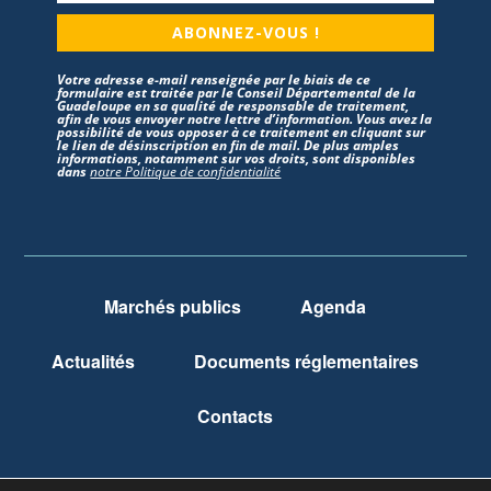
ABONNEZ-VOUS !
Votre adresse e-mail renseignée par le biais de ce
formulaire est traitée par le Conseil Départemental de la
Guadeloupe en sa qualité de responsable de traitement,
afin de vous envoyer notre lettre d’information. Vous avez la
possibilité de vous opposer à ce traitement en cliquant sur
le lien de désinscription en fin de mail. De plus amples
informations, notamment sur vos droits, sont disponibles
dans
notre Politique de confidentialité
Marchés publics
Agenda
Actualités
Documents réglementaires
Contacts