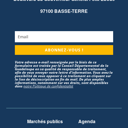
97100 BASSE-TERRE
ABONNEZ-VOUS !
Votre adresse e-mail renseignée par le biais de ce
formulaire est traitée par le Conseil Départemental de la
Guadeloupe en sa qualité de responsable de traitement,
afin de vous envoyer notre lettre d’information. Vous avez la
possibilité de vous opposer à ce traitement en cliquant sur
le lien de désinscription en fin de mail. De plus amples
informations, notamment sur vos droits, sont disponibles
dans
notre Politique de confidentialité
Marchés publics
Agenda