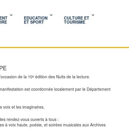
ENT
EDUCATION
CULTURE ET
IRE
ET SPORT
TOURISME
PE
ccasion de la 10ᵉ édition des Nuits de la lecture.
tte manifestation est coordonnée localement par le Département
s voix et les imaginaires.
 des rendez-vous ouverts à tous :
ures à voix haute, poésie, et soirées musicales aux Archives