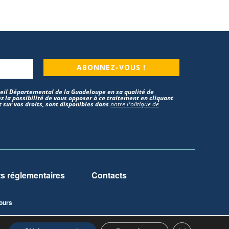
ABONNEZ-VOUS !
nseil Départemental de la Guadeloupe en sa qualité de
z la possibilité de vous opposer à ce traitement en cliquant
 sur vos droits, sont disponibles dans
notre Politique de
 réglementaires
Contacts
ours
Fermer la ban