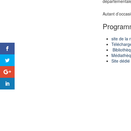
départemental
Autant d’occasi
Program
site de la
n
Télécharg
Bibliothè
Médiathèq
Site dédi