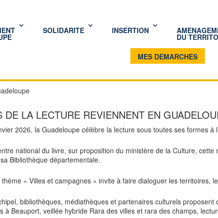
MENT
SOLIDARITE
INSERTION
AMENAGEM
UPE
DU TERRITO
MES DEMARCHES
Guadeloupe
S DE LA LECTURE REVIENNENT EN GUADELOU
vier 2026, la Guadeloupe célèbre la lecture sous toutes ses formes à l’o
Centre national du livre, sur proposition du ministère de la Culture, ce
sa Bibliothèque départementale.
thème « Villes et campagnes » invite à faire dialoguer les territoires, le
rchipel, bibliothèques, médiathèques et partenaires culturels proposent
ils à Beauport, veillée hybride Rara des villes et rara des champs, lect