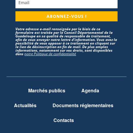
ABONNEZ-VOUS !
Votre adresse e-mail renseignée par le biais de ce
formulaire est traitée par le Conseil Départemental de la
Guadeloupe en sa qualité de responsable de traitement,
afin de vous envoyer notre lettre d’information. Vous avez la
possibilité de vous opposer à ce traitement en cliquant sur
le lien de désinscription en fin de mail. De plus amples
informations, notamment sur vos droits, sont disponibles
dans
notre Politique de confidentialité
Marchés publics
Agenda
Actualités
Documents réglementaires
Contacts