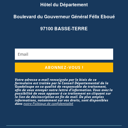
Hôtel du Département
Boulevard du Gouverneur Général Félix Eboué
97100 BASSE-TERRE
ABONNEZ-VOUS !
Votre adresse e-mail renseignée par le biais de ce
formulaire est traitée par le Conseil Départemental de la
Guadeloupe en sa qualité de responsable de traitement,
afin de vous envoyer notre lettre d’information. Vous avez la
possibilité de vous opposer à ce traitement en cliquant sur
le lien de désinscription en fin de mail. De plus amples
informations, notamment sur vos droits, sont disponibles
dans
notre Politique de confidentialité