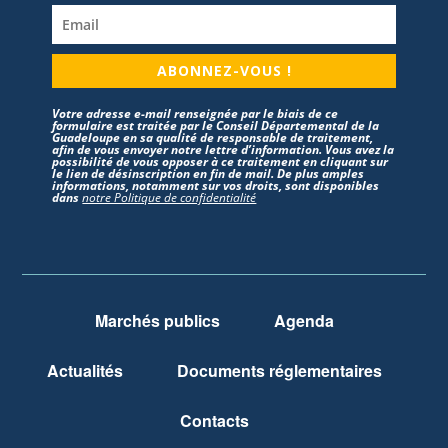
ABONNEZ-VOUS !
Votre adresse e-mail renseignée par le biais de ce
formulaire est traitée par le Conseil Départemental de la
Guadeloupe en sa qualité de responsable de traitement,
afin de vous envoyer notre lettre d’information. Vous avez la
possibilité de vous opposer à ce traitement en cliquant sur
le lien de désinscription en fin de mail. De plus amples
informations, notamment sur vos droits, sont disponibles
dans
notre Politique de confidentialité
Marchés publics
Agenda
Actualités
Documents réglementaires
Contacts