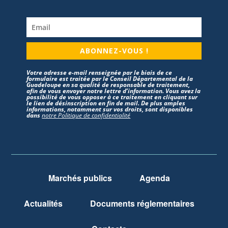
ABONNEZ-VOUS !
Votre adresse e-mail renseignée par le biais de ce
formulaire est traitée par le Conseil Départemental de la
Guadeloupe en sa qualité de responsable de traitement,
afin de vous envoyer notre lettre d’information. Vous avez la
possibilité de vous opposer à ce traitement en cliquant sur
le lien de désinscription en fin de mail. De plus amples
informations, notamment sur vos droits, sont disponibles
dans
notre Politique de confidentialité
Marchés publics
Agenda
Actualités
Documents réglementaires