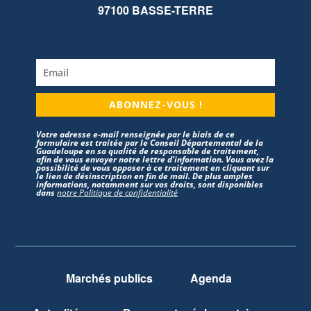
97100 BASSE-TERRE
ABONNEZ-VOUS !
Votre adresse e-mail renseignée par le biais de ce
formulaire est traitée par le Conseil Départemental de la
Guadeloupe en sa qualité de responsable de traitement,
afin de vous envoyer notre lettre d’information. Vous avez la
possibilité de vous opposer à ce traitement en cliquant sur
le lien de désinscription en fin de mail. De plus amples
informations, notamment sur vos droits, sont disponibles
dans
notre Politique de confidentialité
Marchés publics
Agenda