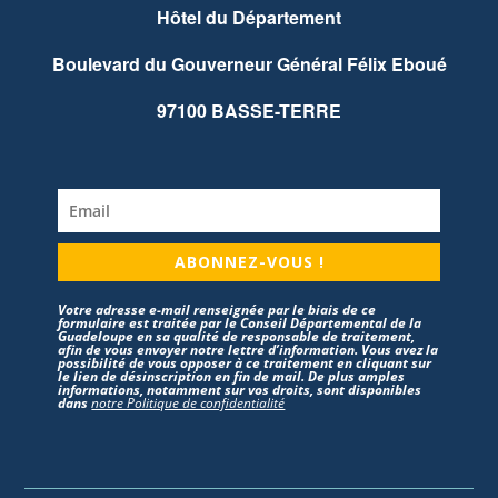
Hôtel du Département
Boulevard du Gouverneur Général Félix Eboué
97100 BASSE-TERRE
ABONNEZ-VOUS !
Votre adresse e-mail renseignée par le biais de ce
formulaire est traitée par le Conseil Départemental de la
Guadeloupe en sa qualité de responsable de traitement,
afin de vous envoyer notre lettre d’information. Vous avez la
possibilité de vous opposer à ce traitement en cliquant sur
le lien de désinscription en fin de mail. De plus amples
informations, notamment sur vos droits, sont disponibles
dans
notre Politique de confidentialité