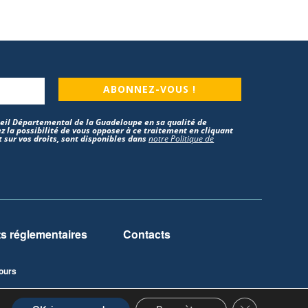
ABONNEZ-VOUS !
nseil Départemental de la Guadeloupe en sa qualité de
z la possibilité de vous opposer à ce traitement en cliquant
 sur vos droits, sont disponibles dans
notre Politique de
 réglementaires
Contacts
ours
Fermer la ban